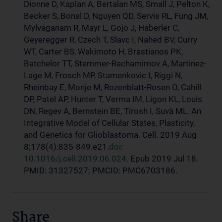
Dionne D, Kaplan A, Bertalan MS, Small J, Pelton K,
Becker S, Bonal D, Nguyen QD, Servis RL, Fung JM,
Mylvaganam R, Mayr L, Gojo J, Haberler C,
Geyeregger R, Czech T, Slavc I, Nahed BV, Curry
WT, Carter BS, Wakimoto H, Brastianos PK,
Batchelor TT, Stemmer-Rachamimov A, Martinez-
Lage M, Frosch MP, Stamenkovic I, Riggi N,
Rheinbay E, Monje M, Rozenblatt-Rosen O, Cahill
DP, Patel AP, Hunter T, Verma IM, Ligon KL, Louis
DN, Regev A, Bernstein BE, Tirosh I, Suvà ML. An
Integrative Model of Cellular States, Plasticity,
and Genetics for Glioblastoma. Cell. 2019 Aug
8;178(4):835-849.e21.
doi:
10.1016/j.cell.2019.06.024
. Epub 2019 Jul 18.
PMID: 31327527; PMCID: PMC6703186.
Share