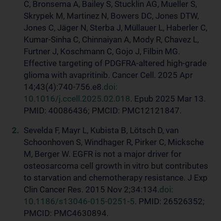
C, Bronsema A, Bailey S, Stucklin AG, Mueller S,
Skrypek M, Martinez N, Bowers DC, Jones DTW,
Jones C, Jäger N, Sterba J, Müllauer L, Haberler C,
Kumar-Sinha C, Chinnaiyan A, Mody R, Chavez L,
Furtner J, Koschmann C, Gojo J, Filbin MG.
Effective targeting of PDGFRA-altered high-grade
glioma with avapritinib. Cancer Cell. 2025 Apr
14;43(4):740-756.e8.
doi:
10.1016/j.ccell.2025.02.018
. Epub 2025 Mar 13.
PMID: 40086436; PMCID: PMC12121847.
Sevelda F, Mayr L, Kubista B, Lötsch D, van
Schoonhoven S, Windhager R, Pirker C, Micksche
M, Berger W. EGFR is not a major driver for
osteosarcoma cell growth in vitro but contributes
to starvation and chemotherapy resistance. J Exp
Clin Cancer Res. 2015 Nov 2;34:134.
doi:
10.1186/s13046-015-0251-5
. PMID: 26526352;
PMCID: PMC4630894.