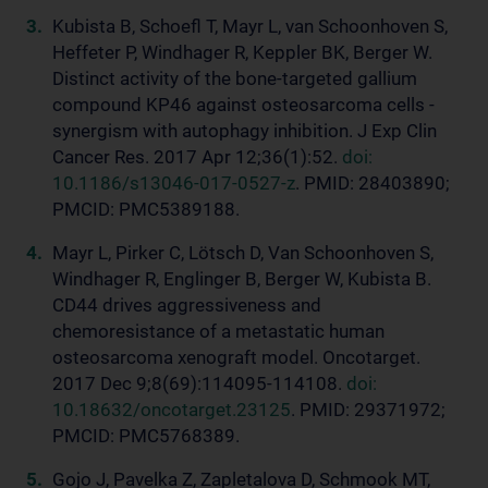
Kubista B, Schoefl T, Mayr L, van Schoonhoven S,
Heffeter P, Windhager R, Keppler BK, Berger W.
Distinct activity of the bone-targeted gallium
compound KP46 against osteosarcoma cells -
synergism with autophagy inhibition. J Exp Clin
Cancer Res. 2017 Apr 12;36(1):52.
doi:
10.1186/s13046-017-0527-z
. PMID: 28403890;
PMCID: PMC5389188.
Mayr L, Pirker C, Lötsch D, Van Schoonhoven S,
Windhager R, Englinger B, Berger W, Kubista B.
CD44 drives aggressiveness and
chemoresistance of a metastatic human
osteosarcoma xenograft model. Oncotarget.
2017 Dec 9;8(69):114095-114108.
doi:
10.18632/oncotarget.23125
. PMID: 29371972;
PMCID: PMC5768389.
Gojo J, Pavelka Z, Zapletalova D, Schmook MT,