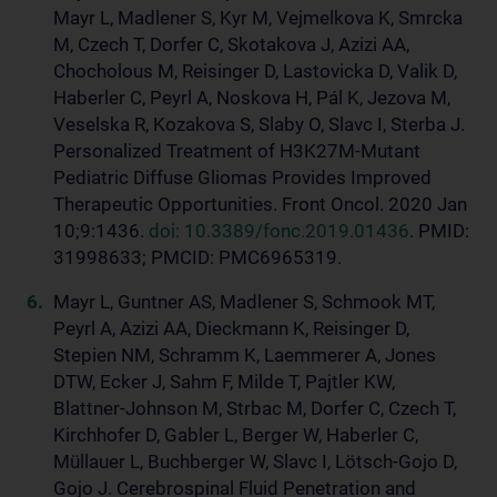
Mayr L, Madlener S, Kyr M, Vejmelkova K, Smrcka
M, Czech T, Dorfer C, Skotakova J, Azizi AA,
Chocholous M, Reisinger D, Lastovicka D, Valik D,
Haberler C, Peyrl A, Noskova H, Pál K, Jezova M,
Veselska R, Kozakova S, Slaby O, Slavc I, Sterba J.
Personalized Treatment of H3K27M-Mutant
Pediatric Diffuse Gliomas Provides Improved
Therapeutic Opportunities. Front Oncol. 2020 Jan
10;9:1436.
doi: 10.3389/fonc.2019.01436
. PMID:
31998633; PMCID: PMC6965319.
Mayr L, Guntner AS, Madlener S, Schmook MT,
Peyrl A, Azizi AA, Dieckmann K, Reisinger D,
Stepien NM, Schramm K, Laemmerer A, Jones
DTW, Ecker J, Sahm F, Milde T, Pajtler KW,
Blattner-Johnson M, Strbac M, Dorfer C, Czech T,
Kirchhofer D, Gabler L, Berger W, Haberler C,
Müllauer L, Buchberger W, Slavc I, Lötsch-Gojo D,
Gojo J. Cerebrospinal Fluid Penetration and