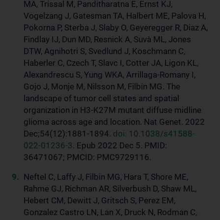
MA, Trissal M, Panditharatna E, Ernst KJ,
Vogelzang J, Gatesman TA, Halbert ME, Palova H,
Pokorna P, Sterba J, Slaby O, Geyeregger R, Diaz A,
Findlay IJ, Dun MD, Resnick A, Suvà ML, Jones
DTW, Agnihotri S, Svedlund J, Koschmann C,
Haberler C, Czech T, Slavc I, Cotter JA, Ligon KL,
Alexandrescu S, Yung WKA, Arrillaga-Romany I,
Gojo J, Monje M, Nilsson M, Filbin MG. The
landscape of tumor cell states and spatial
organization in H3-K27M mutant diffuse midline
glioma across age and location. Nat Genet. 2022
Dec;54(12):1881-1894.
doi: 10.1038/s41588-
022-01236-3
. Epub 2022 Dec 5. PMID:
36471067; PMCID: PMC9729116.
Neftel C, Laffy J, Filbin MG, Hara T, Shore ME,
Rahme GJ, Richman AR, Silverbush D, Shaw ML,
Hebert CM, Dewitt J, Gritsch S, Perez EM,
Gonzalez Castro LN, Lan X, Druck N, Rodman C,