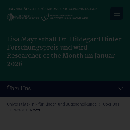
Skip
to
main
content
Lisa Mayr erhält Dr. Hildegard Dinter
Forschungspreis und wird
Researcher of the Month im Januar
2026
Über Uns
Universitätsklinik für Kinder- und Jugendheilkunde
Über Uns
News
News