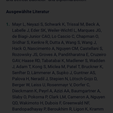
Ausgewählte Literatur
Mayr L, Neyazi S, Schwark K, Trissal M, Beck A,
Labelle J, Eder SK, Weiler-Wichtl L, Marques JG,
de Biagi-Junior CAO, Lo Cascio C, Chapman O,
Sridhar S, Kenkre R, Dutta A, Wang S, Wang J,
Hack O, Nascimento A, Nguyen CM, Castellani S,
Rozowsky JS, Groves A, Panditharatna E, Cruzeiro
GAV, Haase RD, Tabatabai K, Madlener S, Wadden
J, Adam T, Kong S, Miclea M, Patel T, Bruckner K,
Senfter D, Lämmerer A, Supko J, Guntner AS,
Palova H, Neradil J, Stepien N, Lötsch-Gojo D,
Berger W, Leiss U, Rosenmayr V, Dorfer C,
Dieckmann K, Peyrl A, Azizi AA, Baumgartner A,
Slaby O, Pokorna P, Clark LM, Cameron A, Nguyen
QD, Wakimoto H, Dubois F, Greenwald NF,
Bandopadhayay P, Beroukhim R, Ligon K, Kramm