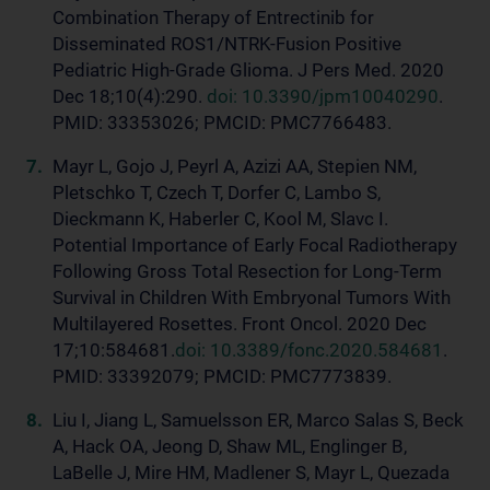
Combination Therapy of Entrectinib for
Disseminated ROS1/NTRK-Fusion Positive
Pediatric High-Grade Glioma. J Pers Med. 2020
Dec 18;10(4):290.
doi: 10.3390/jpm10040290
.
PMID: 33353026; PMCID: PMC7766483.
Mayr L, Gojo J, Peyrl A, Azizi AA, Stepien NM,
Pletschko T, Czech T, Dorfer C, Lambo S,
Dieckmann K, Haberler C, Kool M, Slavc I.
Potential Importance of Early Focal Radiotherapy
Following Gross Total Resection for Long-Term
Survival in Children With Embryonal Tumors With
Multilayered Rosettes. Front Oncol. 2020 Dec
17;10:584681.
doi: 10.3389/fonc.2020.584681
.
PMID: 33392079; PMCID: PMC7773839.
Liu I, Jiang L, Samuelsson ER, Marco Salas S, Beck
A, Hack OA, Jeong D, Shaw ML, Englinger B,
LaBelle J, Mire HM, Madlener S, Mayr L, Quezada