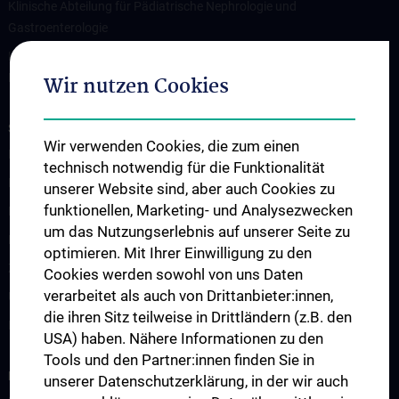
Klinische Abteilung für Pädiatrische Nephrologie und
Gastroenterologie
Klinische Abteilung für Allgemeine Pädiatrie und pädiatrische
Hämato-Onkologie/St. Anna Kinderspital
Wir nutzen Cookies
STUDIUM, AUS- UND WEITERBILDUNG
Wir verwenden Cookies, die zum einen
Lehre an der Universitätsklinik für Kinder- und Jugendheilkunde
technisch notwendig für die Funktionalität
Fragen und Antworten
unserer Website sind, aber auch Cookies zu
funktionellen, Marketing- und Analysezwecken
Famulaturen
um das Nutzungserlebnis auf unserer Seite zu
Klinisch-Praktisches Jahr (KPJ)
optimieren. Mit Ihrer Einwilligung zu den
Zentrum für pädiatrische Simulation und Patient:innensicherheit
Cookies werden sowohl von uns Daten
verarbeitet als auch von Drittanbieter:innen,
Ultraschallausbildung
die ihren Sitz teilweise in Drittländern (z.B. den
Lehre an der MedUni Wien
USA) haben. Nähere Informationen zu den
Tools und den Partner:innen finden Sie in
FORSCHUNG
unserer Datenschutzerklärung, in der wir auch