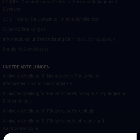
CCRUD – Comprehensive Center for Rare and Undiagnosed
Diseases
CCID – Center for Congenital Immunodeficiencies
Seltene Erkrankungen
Informationen und Orientierung für Kinder: „Mein Logbuch“
Ronald McDonald Haus
UNSERE ABTEILUNGEN
Klinische Abteilung für Neonatologie, Pädiatrische
Intensivmedizin und Neuropädiatrie
Klinische Abteilung für Pädiatrische Pulmologie, Allergologie und
Endokrinologie
Klinische Abteilung für Pädiatrische Kardiologie
Klinische Abteilung für Pädiatrische Nephrologie und
Gastroenterologie
Klinische Abteilung für Allgemeine Pädiatrie und pädiatrische