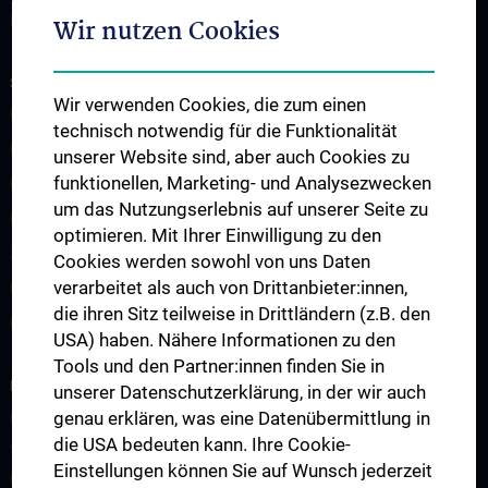
Hämato-Onkologie/St. Anna Kinderspital
Wir nutzen Cookies
STUDIUM, AUS- UND WEITERBILDUNG
Wir verwenden Cookies, die zum einen
Lehre an der Universitätsklinik für Kinder- und Jugendheilkunde
technisch notwendig für die Funktionalität
Fragen und Antworten
unserer Website sind, aber auch Cookies zu
funktionellen, Marketing- und Analysezwecken
Famulaturen
um das Nutzungserlebnis auf unserer Seite zu
Klinisch-Praktisches Jahr (KPJ)
optimieren. Mit Ihrer Einwilligung zu den
Zentrum für pädiatrische Simulation und Patient:innensicherheit
Cookies werden sowohl von uns Daten
verarbeitet als auch von Drittanbieter:innen,
Ultraschallausbildung
die ihren Sitz teilweise in Drittländern (z.B. den
Lehre an der MedUni Wien
USA) haben. Nähere Informationen zu den
Tools und den Partner:innen finden Sie in
FORSCHUNG
unserer Datenschutzerklärung, in der wir auch
genau erklären, was eine Datenübermittlung in
Forschung an der Universitätsklinik für Kinder- und
die USA bedeuten kann. Ihre Cookie-
Jugendheilkunde
Einstellungen können Sie auf Wunsch jederzeit
Forschungsbereiche