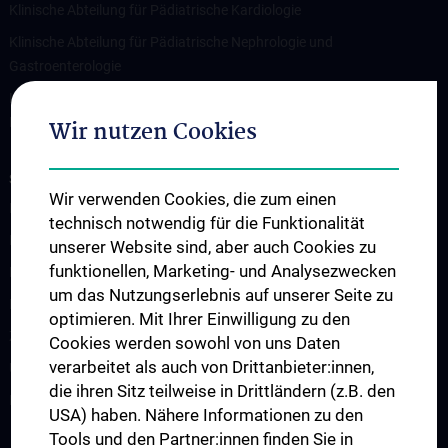
Klinische Abteilung für Pädiatrische Kardiologie
Klinische Abteilung für Pädiatrische Nephrologie und
Gastroenterologie
Klinische Abteilung für Allgemeine Pädiatrie und pädiatrische
Hämato-Onkologie/St. Anna Kinderspital
Wir nutzen Cookies
STUDIUM, AUS- UND WEITERBILDUNG
Wir verwenden Cookies, die zum einen
Lehre an der Universitätsklinik für Kinder- und Jugendheilkunde
technisch notwendig für die Funktionalität
Fragen und Antworten
unserer Website sind, aber auch Cookies zu
funktionellen, Marketing- und Analysezwecken
Famulaturen
um das Nutzungserlebnis auf unserer Seite zu
Klinisch-Praktisches Jahr (KPJ)
optimieren. Mit Ihrer Einwilligung zu den
Zentrum für pädiatrische Simulation und Patient:innensicherheit
Cookies werden sowohl von uns Daten
verarbeitet als auch von Drittanbieter:innen,
Ultraschallausbildung
die ihren Sitz teilweise in Drittländern (z.B. den
Lehre an der MedUni Wien
USA) haben. Nähere Informationen zu den
Tools und den Partner:innen finden Sie in