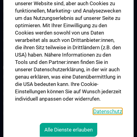
Fragen und Antworten
unserer Website sind, aber auch Cookies zu
funktionellen, Marketing- und Analysezwecken
Famulaturen
um das Nutzungserlebnis auf unserer Seite zu
Klinisch-Praktisches Jahr (KPJ)
optimieren. Mit Ihrer Einwilligung zu den
Zentrum für pädiatrische Simulation und Patient:innensicherheit
Cookies werden sowohl von uns Daten
verarbeitet als auch von Drittanbieter:innen,
Ultraschallausbildung
die ihren Sitz teilweise in Drittländern (z.B. den
Lehre an der MedUni Wien
USA) haben. Nähere Informationen zu den
Tools und den Partner:innen finden Sie in
FORSCHUNG
unserer Datenschutzerklärung, in der wir auch
genau erklären, was eine Datenübermittlung in
Forschung an der Universitätsklinik für Kinder- und
die USA bedeuten kann. Ihre Cookie-
Jugendheilkunde
Einstellungen können Sie auf Wunsch jederzeit
Forschungsbereiche
individuell anpassen oder widerrufen.
Forschungslabore
Datenschutz
Forschungsprojekte
Alle Dienste erlauben
RECHTLICHES