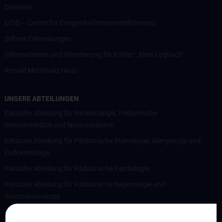
Diseases
CCID – Center for Congenital Immunodeficiencies
Seltene Erkrankungen
Informationen und Orientierung für Kinder: „Mein Logbuch“
Ronald McDonald Haus
UNSERE ABTEILUNGEN
Klinische Abteilung für Neonatologie, Pädiatrische
Intensivmedizin und Neuropädiatrie
Klinische Abteilung für Pädiatrische Pulmologie, Allergologie und
Endokrinologie
Klinische Abteilung für Pädiatrische Kardiologie
Klinische Abteilung für Pädiatrische Nephrologie und
Gastroenterologie
Klinische Abteilung für Allgemeine Pädiatrie und pädiatrische