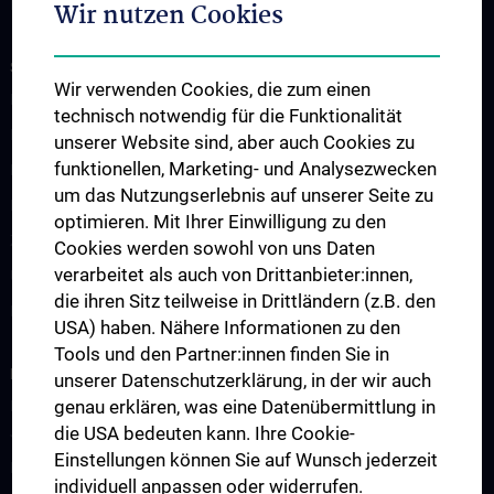
Hämato-Onkologie/St. Anna Kinderspital
Wir nutzen Cookies
STUDIUM, AUS- UND WEITERBILDUNG
Wir verwenden Cookies, die zum einen
Lehre an der Universitätsklinik für Kinder- und Jugendheilkunde
technisch notwendig für die Funktionalität
Fragen und Antworten
unserer Website sind, aber auch Cookies zu
funktionellen, Marketing- und Analysezwecken
Famulaturen
um das Nutzungserlebnis auf unserer Seite zu
Klinisch-Praktisches Jahr (KPJ)
optimieren. Mit Ihrer Einwilligung zu den
Zentrum für pädiatrische Simulation und Patient:innensicherheit
Cookies werden sowohl von uns Daten
verarbeitet als auch von Drittanbieter:innen,
Ultraschallausbildung
die ihren Sitz teilweise in Drittländern (z.B. den
Lehre an der MedUni Wien
USA) haben. Nähere Informationen zu den
Tools und den Partner:innen finden Sie in
FORSCHUNG
unserer Datenschutzerklärung, in der wir auch
genau erklären, was eine Datenübermittlung in
Forschung an der Universitätsklinik für Kinder- und
die USA bedeuten kann. Ihre Cookie-
Jugendheilkunde
Einstellungen können Sie auf Wunsch jederzeit
Forschungsbereiche
individuell anpassen oder widerrufen.