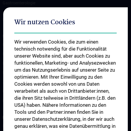
Gastroenterologie
Klinische Abteilung für Allgemeine Pädiatrie und pädiatrische
Hämato-Onkologie/St. Anna Kinderspital
Wir nutzen Cookies
STUDIUM, AUS- UND WEITERBILDUNG
Wir verwenden Cookies, die zum einen
Lehre an der Universitätsklinik für Kinder- und Jugendheilkunde
technisch notwendig für die Funktionalität
Fragen und Antworten
unserer Website sind, aber auch Cookies zu
funktionellen, Marketing- und Analysezwecken
Famulaturen
um das Nutzungserlebnis auf unserer Seite zu
Klinisch-Praktisches Jahr (KPJ)
optimieren. Mit Ihrer Einwilligung zu den
Zentrum für pädiatrische Simulation und Patient:innensicherheit
Cookies werden sowohl von uns Daten
verarbeitet als auch von Drittanbieter:innen,
Ultraschallausbildung
die ihren Sitz teilweise in Drittländern (z.B. den
Lehre an der MedUni Wien
USA) haben. Nähere Informationen zu den
Tools und den Partner:innen finden Sie in
FORSCHUNG
unserer Datenschutzerklärung, in der wir auch
genau erklären, was eine Datenübermittlung in
Forschung an der Universitätsklinik für Kinder- und