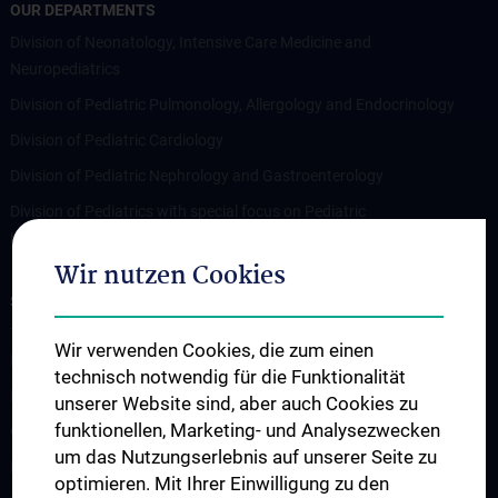
OUR DEPARTMENTS
Division of Neonatology, Intensive Care Medicine and
Neuropediatrics
Division of Pediatric Pulmonology, Allergology and Endocrinology
Division of Pediatric Cardiology
Division of Pediatric Nephrology and Gastroenterology
Division of Pediatrics with special focus on Pediatric
Hematology-Oncology (St. Anna Children’s Hospital)
Wir nutzen Cookies
STUDIES, TRAINING AND FURTHER EDUCATION
Teaching at the Department of Pediatrics and Adolescent
Wir verwenden Cookies, die zum einen
Medicine
technisch notwendig für die Funktionalität
Fragen und Antworten
unserer Website sind, aber auch Cookies zu
funktionellen, Marketing- und Analysezwecken
Clerkships
um das Nutzungserlebnis auf unserer Seite zu
Klinisch-Praktisches Jahr (KPJ)
optimieren. Mit Ihrer Einwilligung zu den