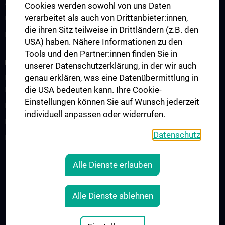
Zentrum für pädiatrische Simulation und Patient:innensicherheit
Cookies werden sowohl von uns Daten
verarbeitet als auch von Drittanbieter:innen,
Ultraschallausbildung
die ihren Sitz teilweise in Drittländern (z.B. den
Lehre an der MedUni Wien
USA) haben. Nähere Informationen zu den
Tools und den Partner:innen finden Sie in
RESEARCH
unserer Datenschutzerklärung, in der wir auch
genau erklären, was eine Datenübermittlung in
Research at the Department of Pediatrics and Adolescent
die USA bedeuten kann. Ihre Cookie-
Medicine
Einstellungen können Sie auf Wunsch jederzeit
Reserch areas
individuell anpassen oder widerrufen.
Research labs
Datenschutz
Forschungsprojekte
Alle Dienste erlauben
Legal
CONTACT
Alle Dienste ablehnen
COOKIE-EINSTELLUNGEN
LEGAL DETAILS