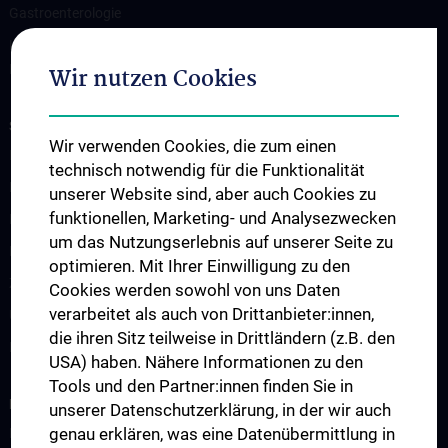
Gastroenterologie
Klinische Abteilung für Allgemeine Pädiatrie und pädiatrische
Hämato-Onkologie/St. Anna Kinderspital
Wir nutzen Cookies
STUDIUM, AUS- UND WEITERBILDUNG
Wir verwenden Cookies, die zum einen
Lehre an der Universitätsklinik für Kinder- und Jugendheilkunde
technisch notwendig für die Funktionalität
Fragen und Antworten
unserer Website sind, aber auch Cookies zu
funktionellen, Marketing- und Analysezwecken
Famulaturen
um das Nutzungserlebnis auf unserer Seite zu
Klinisch-Praktisches Jahr (KPJ)
optimieren. Mit Ihrer Einwilligung zu den
Zentrum für pädiatrische Simulation und Patient:innensicherheit
Cookies werden sowohl von uns Daten
verarbeitet als auch von Drittanbieter:innen,
Ultraschallausbildung
die ihren Sitz teilweise in Drittländern (z.B. den
Lehre an der MedUni Wien
USA) haben. Nähere Informationen zu den
Tools und den Partner:innen finden Sie in
FORSCHUNG
unserer Datenschutzerklärung, in der wir auch
genau erklären, was eine Datenübermittlung in
Forschung an der Universitätsklinik für Kinder- und