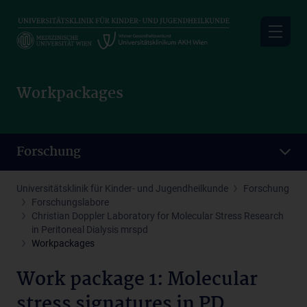
Skip
to
main
content
Workpackages
Forschung
Universitätsklinik für Kinder- und Jugendheilkunde
Forschung
Forschungslabore
Christian Doppler Laboratory for Molecular Stress Research
in Peritoneal Dialysis mrspd
Workpackages
Work package 1: Molecular
stress signatures in PD