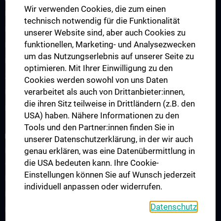
Wir verwenden Cookies, die zum einen
Lehre an der Universitätsklinik für Kinder- und Jugendheilkunde
technisch notwendig für die Funktionalität
Fragen und Antworten
unserer Website sind, aber auch Cookies zu
funktionellen, Marketing- und Analysezwecken
Famulaturen
um das Nutzungserlebnis auf unserer Seite zu
Klinisch-Praktisches Jahr (KPJ)
optimieren. Mit Ihrer Einwilligung zu den
Zentrum für pädiatrische Simulation und Patient:innensicherheit
Cookies werden sowohl von uns Daten
verarbeitet als auch von Drittanbieter:innen,
Ultraschallausbildung
die ihren Sitz teilweise in Drittländern (z.B. den
Lehre an der MedUni Wien
USA) haben. Nähere Informationen zu den
Tools und den Partner:innen finden Sie in
FORSCHUNG
unserer Datenschutzerklärung, in der wir auch
genau erklären, was eine Datenübermittlung in
Forschung an der Universitätsklinik für Kinder- und
die USA bedeuten kann. Ihre Cookie-
Jugendheilkunde
Einstellungen können Sie auf Wunsch jederzeit
Forschungsbereiche
individuell anpassen oder widerrufen.
Forschungslabore
Datenschutz
Forschungsprojekte