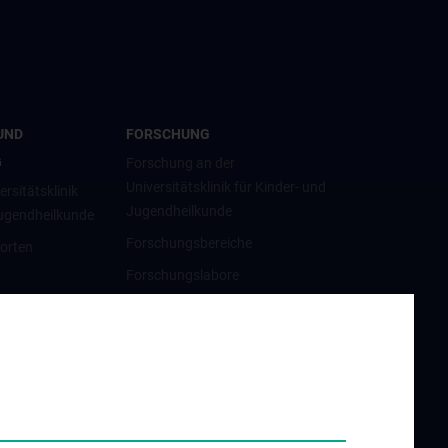
UND
FORSCHUNG
G
Forschung an der
Universitätsklinik für Kinder- und
ersitätsklinik
Jugendheilkunde
Jugendheilkunde
Forschungsbereiche
orten
Forschungslabore
Forschungsprojekte
hes Jahr (KPJ)
atrische
erheit
ldung