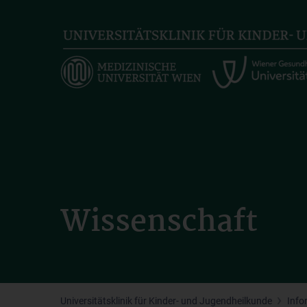
Skip
to
main
content
Wissenschaft
Universitätsklinik für Kinder- und Jugendheilkunde
Info