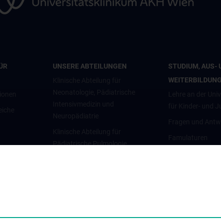
ÜR
UNSERE ABTEILUNGEN
STUDIUM, AUS- 
WEITERBILDUN
Klinische Abteilung für
Neonatologie, Pädiatrische
ionen
Lehre an der Univ
Intensivmedizin und
für Kinder- und 
eiche
Neuropädiatrie
Fragen und Antw
Klinische Abteilung für
Famulaturen
Pädiatrische Pulmologie,
(KCU) für
Klinisch-Praktisc
Allergologie und Endokrinologie
osomatik
Zentrum für pädi
Klinische Abteilung für
e Center for
Simulation und
Pädiatrische Kardiologie
Patient:innensich
Klinische Abteilung für
sive Center
Ultraschallausbi
Pädiatrische Nephrologie und
gnosed