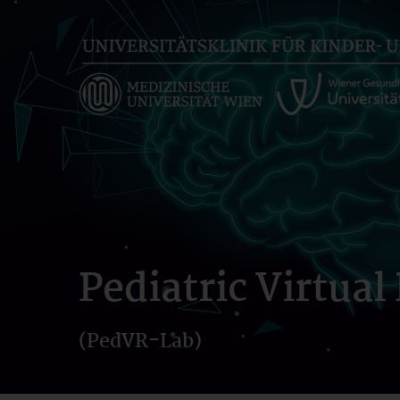
Skip
to
main
content
Pediatric Virtual
(PedVR-Lab)