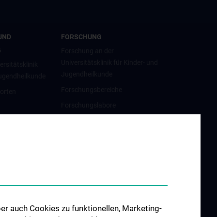
UND
FORSCHUNG
G
Forschung an der
Universitätsklinik für Kinder- und
ersitätsklinik
Jugendheilkunde
Jugendheilkunde
Forschungsbereiche
orten
Forschungslabore
Forschungsprojekte
hes Jahr (KPJ)
atrische
erheit
ldung
Uni Wien
er auch Cookies zu funktionellen, Marketing-