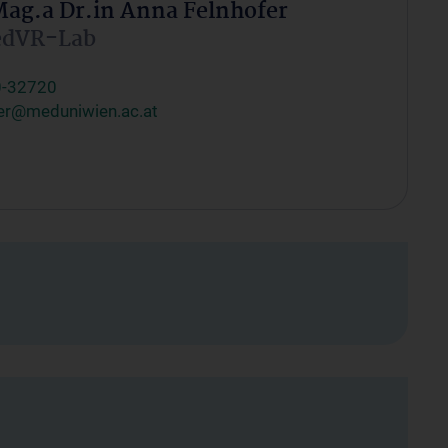
Mag.a Dr.in Anna Felnhofer
PedVR-Lab
0-32720
fer@meduniwien.ac.at