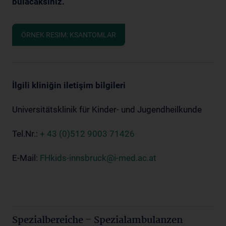
bulacaksınız.
ÖRNEK RESIM: KSANTOMLAR
İlgili kliniğin iletişim bilgileri
Universitätsklinik für Kinder- und Jugendheilkunde
Tel.Nr.:
+ 43 (0)512 9003 71426
E-Mail:
FHkids-innsbruck@i-med.ac.at
Spezialbereiche – Spezialambulanzen