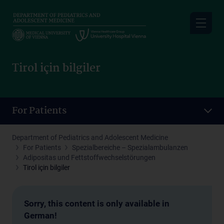
Skip
to
main
content
Tirol için bilgiler
For Patients
Department of Pediatrics and Adolescent Medicine
For Patients
Spezialbereiche – Spezialambulanzen
Adipositas und Fettstoffwechselstörungen
Tirol için bilgiler
Sorry, this content is only available in
German!