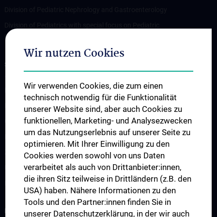
Division of Pediatric Nephrology and Gastroenterology
Division of Pediatrics with special focus on Pediatric
Hematology-Oncology (St. Anna Children’s Hospital)
Wir nutzen Cookies
STUDIES, TRAINING AND FURTHER EDUCATION
Teaching at the Department of Pediatrics and Adolescent
Wir verwenden Cookies, die zum einen
Medicine
technisch notwendig für die Funktionalität
Fragen und Antworten
unserer Website sind, aber auch Cookies zu
funktionellen, Marketing- und Analysezwecken
Clerkships
um das Nutzungserlebnis auf unserer Seite zu
Klinisch-Praktisches Jahr (KPJ)
optimieren. Mit Ihrer Einwilligung zu den
Zentrum für pädiatrische Simulation und Patient:innensicherheit
Cookies werden sowohl von uns Daten
verarbeitet als auch von Drittanbieter:innen,
Ultraschallausbildung
die ihren Sitz teilweise in Drittländern (z.B. den
Lehre an der MedUni Wien
USA) haben. Nähere Informationen zu den
Tools und den Partner:innen finden Sie in
RESEARCH
unserer Datenschutzerklärung, in der wir auch