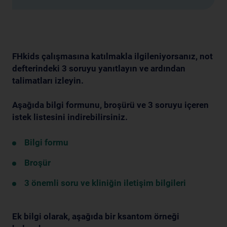
FHkids çalışmasına katılmakla ilgileniyorsanız, not
defterindeki 3 soruyu yanıtlayın ve ardından
talimatları izleyin.
Aşağıda bilgi formunu, broşürü ve 3 soruyu içeren
istek listesini indirebilirsiniz.
Bilgi formu
Broşür
3 önemli soru ve kliniğin iletişim bilgileri
Ek bilgi olarak, aşağıda bir ksantom örneği