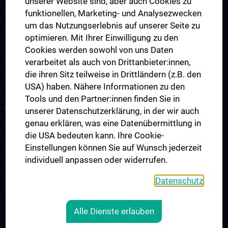
unserer Website sind, aber auch Cookies zu
funktionellen, Marketing- und Analysezwecken
Famulaturen
um das Nutzungserlebnis auf unserer Seite zu
Klinisch-Praktisches Jahr (KPJ)
optimieren. Mit Ihrer Einwilligung zu den
Zentrum für pädiatrische Simulation und Patient:innensicherheit
Cookies werden sowohl von uns Daten
verarbeitet als auch von Drittanbieter:innen,
Ultraschallausbildung
die ihren Sitz teilweise in Drittländern (z.B. den
Lehre an der MedUni Wien
USA) haben. Nähere Informationen zu den
Tools und den Partner:innen finden Sie in
FORSCHUNG
unserer Datenschutzerklärung, in der wir auch
genau erklären, was eine Datenübermittlung in
Forschung an der Universitätsklinik für Kinder- und
die USA bedeuten kann. Ihre Cookie-
Jugendheilkunde
Einstellungen können Sie auf Wunsch jederzeit
Forschungsbereiche
individuell anpassen oder widerrufen.
Forschungslabore
Datenschutz
Forschungsprojekte
Alle Dienste erlauben
RECHTLICHES