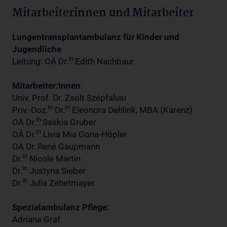
Mitarbeiterinnen und Mitarbeiter
Lungentransplantambulanz für Kinder und
Jugendliche
in
Leitung: OÄ Dr.
Edith Nachbaur
Mitarbeiter:Innen
:
Univ. Prof. Dr. Zsolt Szépfalusi
in
in
Priv.-Doz.
Dr.
Eleonora Dehlink, MBA (Karenz)
in
OÄ Dr.
Saskia Gruber
in
OÄ Dr.
Livia Mia Gona-Höpler
OA Dr.
René Gaupmann
in
Dr.
Nicole Martin
in
Dr.
Justyna Sieber
in
Dr.
Julia Zehetmayer
Spezialambulanz Pflege:
Adriane Graf