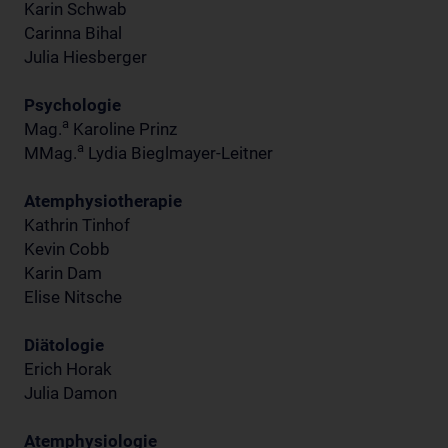
Karin Schwab
Carinna Bihal
Julia Hiesberger
Psychologie
a
Mag.
Karoline Prinz
a
MMag.
Lydia Bieglmayer-Leitner
Atemphysiotherapie
Kathrin Tinhof
Kevin Cobb
Karin Dam
Elise Nitsche
Diätologie
Erich Horak
Julia Damon
Atemphysiologie