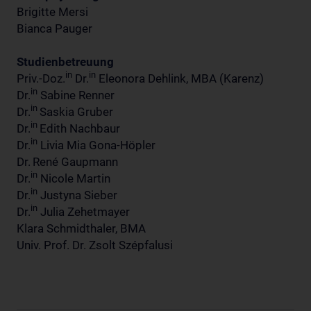
Brigitte Mersi
Bianca Pauger
Studienbetreuung
in
in
Priv.-Doz.
Dr.
Eleonora Dehlink, MBA (Karenz)
in
Dr.
Sabine Renner
in
Dr.
Saskia Gruber
in
Dr.
Edith Nachbaur
in
Dr.
Livia Mia Gona-Höpler
Dr.
René Gaupmann
in
Dr.
Nicole Martin
in
Dr.
Justyna Sieber
in
Dr.
Julia Zehetmayer
Klara Schmidthaler, BMA
Univ. Prof. Dr. Zsolt Szépfalusi