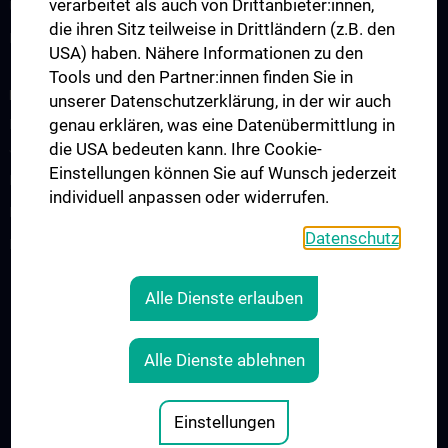
verarbeitet als auch von Drittanbieter:innen,
Ultraschallausbildung
die ihren Sitz teilweise in Drittländern (z.B. den
Lehre an der MedUni Wien
USA) haben. Nähere Informationen zu den
Tools und den Partner:innen finden Sie in
FORSCHUNG
unserer Datenschutzerklärung, in der wir auch
genau erklären, was eine Datenübermittlung in
Forschung an der Universitätsklinik für Kinder- und
die USA bedeuten kann. Ihre Cookie-
Jugendheilkunde
Einstellungen können Sie auf Wunsch jederzeit
Forschungsbereiche
individuell anpassen oder widerrufen.
Forschungslabore
Datenschutz
Forschungsprojekte
Alle Dienste erlauben
RECHTLICHES
KONTAKT
Alle Dienste ablehnen
COOKIE-EINSTELLUNGEN
IMPRESSUM
Einstellungen
© 2026 Medizinische Universität Wien