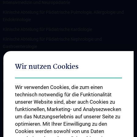
Intensivmedizin und Neuropädiatrie
Klinische Abteilung für Pädiatrische Pulmologie, Allergologie und
Endokrinologie
Klinische Abteilung für Pädiatrische Kardiologie
Klinische Abteilung für Pädiatrische Nephrologie und
Gastroenterologie
Klinische Abteilung für Allgemeine Pädiatrie und pädiatrische
Hämato-Onkologie/St. Anna Kinderspital
Wir nutzen Cookies
STUDIUM, AUS- UND WEITERBILDUNG
Wir verwenden Cookies, die zum einen
Lehre an der Universitätsklinik für Kinder- und Jugendheilkunde
technisch notwendig für die Funktionalität
Fragen und Antworten
unserer Website sind, aber auch Cookies zu
funktionellen, Marketing- und Analysezwecken
Famulaturen
um das Nutzungserlebnis auf unserer Seite zu
Klinisch-Praktisches Jahr (KPJ)
optimieren. Mit Ihrer Einwilligung zu den
Zentrum für pädiatrische Simulation und Patient:innensicherheit
Cookies werden sowohl von uns Daten