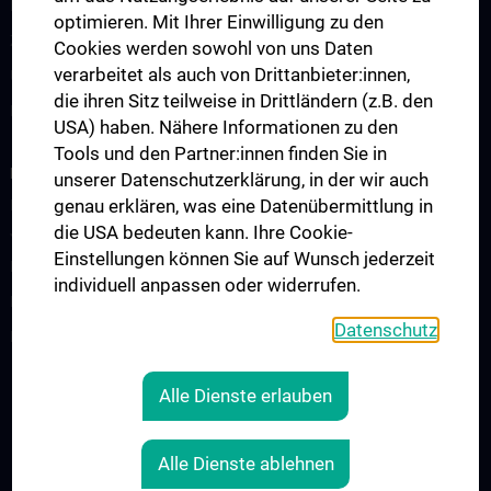
Klinisch-Praktisches Jahr (KPJ)
optimieren. Mit Ihrer Einwilligung zu den
Zentrum für pädiatrische Simulation und Patient:innensicherheit
Cookies werden sowohl von uns Daten
verarbeitet als auch von Drittanbieter:innen,
Ultraschallausbildung
die ihren Sitz teilweise in Drittländern (z.B. den
Lehre an der MedUni Wien
USA) haben. Nähere Informationen zu den
Tools und den Partner:innen finden Sie in
FORSCHUNG
unserer Datenschutzerklärung, in der wir auch
genau erklären, was eine Datenübermittlung in
Forschung an der Universitätsklinik für Kinder- und
die USA bedeuten kann. Ihre Cookie-
Jugendheilkunde
Einstellungen können Sie auf Wunsch jederzeit
Forschungsbereiche
individuell anpassen oder widerrufen.
Forschungslabore
Datenschutz
Forschungsprojekte
Alle Dienste erlauben
RECHTLICHES
KONTAKT
Alle Dienste ablehnen
COOKIE-EINSTELLUNGEN